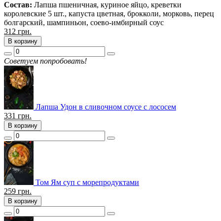
Cостав:
Лапша пшеничная, куриное яйцо, креветки
королевские 5 шт., капуста цветная, брокколи, морковь, перец
болгарский, шампиньон, соево-имбирный соус
312
грн.
В корзину
Советуем попробовать!
Лапша Удон в сливочном соусе с лососем
331
грн.
В корзину
Том Ям суп с морепродуктами
259
грн.
В корзину