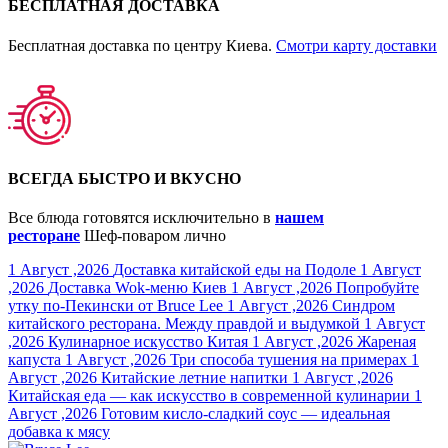
БЕСПЛАТНАЯ ДОСТАВКА
Бесплатная доставка по центру Киева.
Смотри карту доставки
ВСЕГДА БЫСТРО И ВКУСНО
Все блюда готовятся исключительно в
нашем
ресторане
Шеф-поваром лично
1 Август ,2026
Доставка китайской еды на Подоле
1 Август
,2026
Доставка Wok-меню Киев
1 Август ,2026
Попробуйте
утку по-Пекински от Bruce Lee
1 Август ,2026
Синдром
китайского ресторана. Между правдой и выдумкой
1 Август
,2026
Кулинарное искусство Китая
1 Август ,2026
Жареная
капуста
1 Август ,2026
Три способа тушения на примерах
1
Август ,2026
Китайские летние напитки
1 Август ,2026
Китайская еда — как искусство в современной кулинарии
1
Август ,2026
Готовим кисло-сладкий соус — идеальная
добавка к мясу