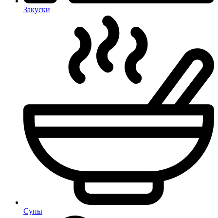
Закуски
Супы