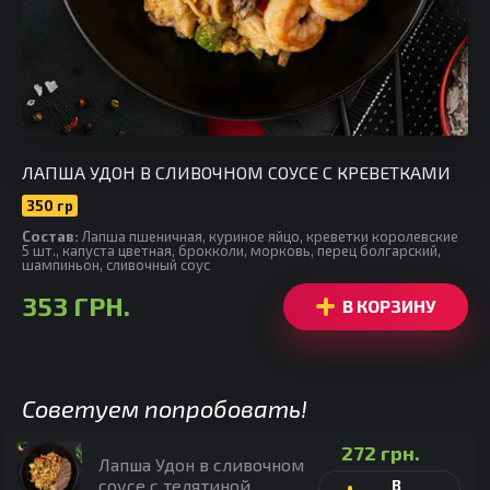
ЛАПША УДОН В СЛИВОЧНОМ СОУСЕ С КРЕВЕТКАМИ
350 гр
Cостав:
Лапша пшеничная, куриное яйцо, креветки королевские
5 шт., капуста цветная, брокколи, морковь, перец болгарский,
шампиньон, сливочный соус
353
ГРН.
В КОРЗИНУ
Советуем попробовать!
272
грн.
Лапша Удон в сливочном
соусе с телятиной
В