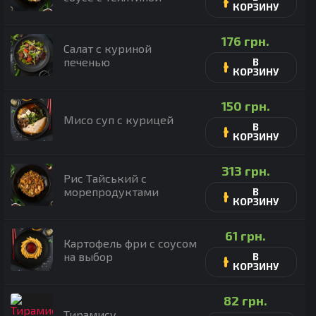
КОРЗИНУ
176
грн.
Салат с куриной
печенью
В
КОРЗИНУ
150
грн.
Мисо суп с курицей
В
КОРЗИНУ
313
грн.
Рис Тайський с
морепродуктами
В
КОРЗИНУ
61
грн.
Картофель фри с соусом
на выбор
В
КОРЗИНУ
82
грн.
Тирамису