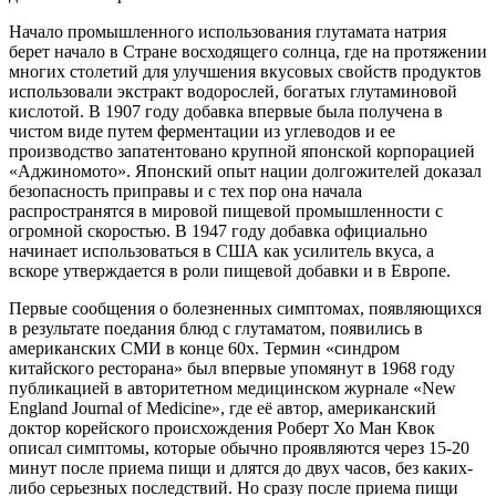
Начало промышленного использования глутамата натрия
берет начало в Стране восходящего солнца, где на протяжении
многих столетий для улучшения вкусовых свойств продуктов
использовали экстракт водорослей, богатых глутаминовой
кислотой. В 1907 году добавка впервые была получена в
чистом виде путем ферментации из углеводов и ее
производство запатентовано крупной японской корпорацией
«Аджиномото». Японский опыт нации долгожителей доказал
безопасность приправы и с тех пор она начала
распространятся в мировой пищевой промышленности с
огромной скоростью. В 1947 году добавка официально
начинает использоваться в США как усилитель вкуса, а
вскоре утверждается в роли пищевой добавки и в Европе.
Первые сообщения о болезненных симптомах, появляющихся
в результате поедания блюд с глутаматом, появились в
американских СМИ в конце 60х. Термин «синдром
китайского ресторана» был впервые упомянут в 1968 году
публикацией в авторитетном медицинском журнале «New
England Journal of Medicine», где её автор, американский
доктор корейского происхождения Роберт Хо Ман Квок
описал симптомы, которые обычно проявляются через 15-20
минут после приема пищи и длятся до двух часов, без каких-
либо серьезных последствий. Но сразу после приема пищи