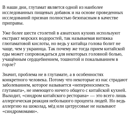
В наши дни, глутамат является одной из наиболее
исследованных пищевых добавок и на основе проведенных
исследований признан полностью безопасным в качестве
приправы.
Уже более шести столетий в азиатских кухнях используют
екстракт морских водоростей, так называемая витяжка
глютаматовой кислоты, но ведь у китайца голова болит не
чаще, чем у украинца. Так почему же тогда прием китайской
еды может сопровождаться для некоторых головной болью,
учащённым сердцебиением, тошнотой и покалыванием в
горле?
Значит, проблема не в глутамате, а в особенностях
конкретного человека. Потому что некоторые из нас страдают
заболеванием, которое называется «непереносимость
глутамата», не имеющего ничего общего с китайской кухней.
Выходит, «синдром китайского ресторана» — это всего лишь
аллергическая реакция небольшого процента людей. Но ведь
аллергию на шоколад, мёд или цитрусовые не называют
«синдромомами».