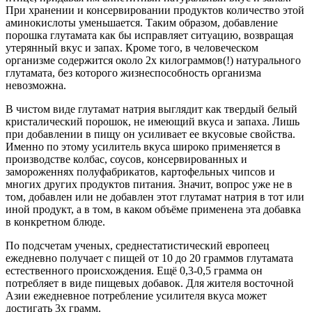
При хранении и консервировании продуктов количество этой
аминокислоты уменьшается. Таким образом, добавление
порошка глутамата как бы исправляет ситуацию, возвращая
утерянный вкус и запах. Кроме того, в человеческом
организме содержится около 2х килограммов(!) натурального
глутамата, без которого жизнеспособность организма
невозможна.
В чистом виде глутамат натрия выглядит как твердый белый
кристалический порошок, не имеющий вкуса и запаха. Лишь
при добавлении в пищу он усиливает ее вкусовые свойства.
Именно по этому усилитель вкуса широко применяется в
производстве колбас, соусов, консервированных и
замороженнях полуфабрикатов, картофельных чипсов и
многих других продуктов питания. Значит, вопрос уже не в
том, добавлен или не добавлен этот глутамат натрия в тот или
иной продукт, а в том, в каком объёме применена эта добавка
в конкретном блюде.
По подсчетам ученых, среднестатистический европеец
ежедневно получает с пищей от 10 до 20 граммов глутамата
естественного происхождения. Ещё 0,3-0,5 грамма он
потребляет в виде пищевых добавок. Для жителя восточной
Азии ежедневное потребление усилителя вкуса может
достигать 3х грамм.