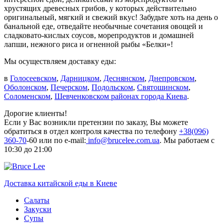
хрустящих древесных грибов, у которых действительно
оригинальный, мягкий и свежий вкус! Забудьте хоть на день о
банальной еде, отведайте необычные сочетания овощей и
сладковато-кислых соусов, морепродуктов и домашней
лапши, нежного риса и огненной рыбы «Белки»!
Мы осуществляем доставку еды:
в
Голосеевском
,
Дарницком
,
Деснянском
,
Днепровском
,
Оболонском
,
Печерском
,
Подольском
,
Святошинском
,
Соломенском
,
Шевченковском районах города Киева
.
Дорогие клиенты!
Если у Вас возникли претензии по заказу, Вы можете
обратиться в отдел контроля качества по телефону
+38(096)
360-70
-60 или по e-mail:
info@brucelee.com.ua
. Мы работаем с
10:30 до 21:00
Доставка китайской еды в Киеве
Салаты
Закуски
Супы