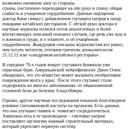
возможно онемение шеи со стороны
спины, постепенно переходящее на обе руки и спину, общая
слабость и учащенное сердцебиение. Данные ощущения
доктор Квок связал с добавлением глутамата натрия в пищу
поварами китайских ресторанов. С лёгкой руки доктора в
научные журналы полился поток аналогичных и более
впечатляющих описаний похожих случаев, где речь уже шла и
о жжении в груди, и о тошноте, и об учащённом
сердцебиении. Жаждущим сенсации журналистам все равно,
чем пугать читателя, птичьим гриппом, апокалипсисом
21.12.12 или «синдромом китайского ресторана».
В середине 70-х годов вокруг глутамата бушевали уже
серьезные бури. Американский нейрофизиолог Джон Олни
обнаружил, что это вещество может вызывать необратимые
повреждения мозга у крыс. После этого глутамат стали
подозревать во многих заболеваниях: от обыкновенной
головной боли до болезни Альцгеймера.
Однако, другие научные исследования показали благотворное
влияние глютаминовой кислоты на организм. Есть данные,
что она улучшает память и помогает сосредоточиться.
Аминокислота и ее производное – глютамат натрия
поставляют организму важный строительный материал,
который укрепляет нервную систему.