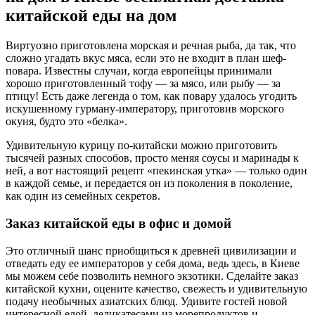
китайской еды на дом
Виртуозно приготовлена морская и речная рыба, да так, что
сложно угадать вкус мяса, если это не входит в план шеф-
повара. Известны случаи, когда европейцы принимали
хорошо приготовленный тофу — за мясо, или рыбу — за
птицу! Есть даже легенда о том, как повару удалось угодить
искушенному гурману-императору, приготовив морского
окуня, будто это «белка».
Удивительную курицу по-китайски можно приготовить
тысячей разных способов, просто меняя соусы и маринады к
ней, а вот настоящий рецепт «пекинская утка» — только один
в каждой семье, и передается он из поколения в поколение,
как один из семейных секретов.
Заказ китайской еды в офис и домой
Это отличный шанс приобщиться к древней цивилизации и
отведать еду ее императоров у себя дома, ведь здесь, в Киеве
мы можем себе позволить немного экзотики. Сделайте заказ
китайской кухни, оцените качество, свежесть и удивительную
подачу необычных азиатских блюд. Удивите гостей новой
интересной едой, деликатесами из морепродуктов и