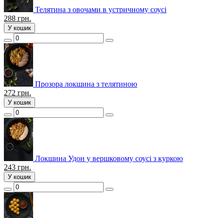
Телятина з овочами в устричному соусі
288
грн.
У кошик
Прозора локшина з телятиною
272
грн.
У кошик
Локшина Удон у вершковому соусі з куркою
243
грн.
У кошик