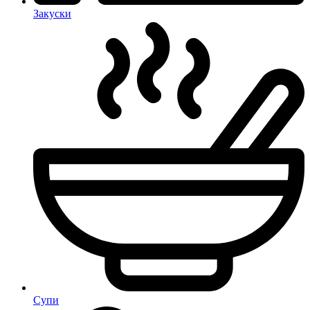
Закуски
Супи