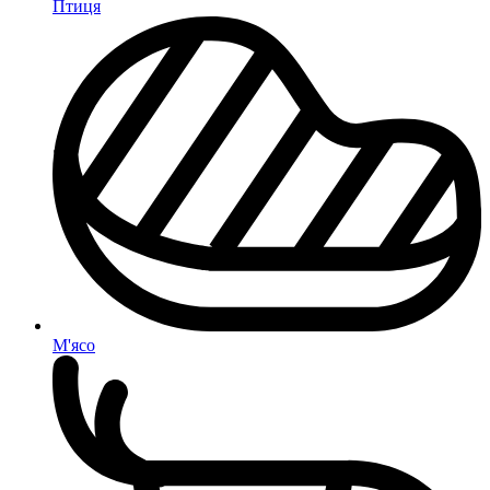
Птиця
М'ясо