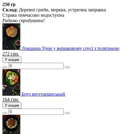
250 гр
Склад:
Деревні гриби, морква, устрична заправка
Страва тимчасово недоступна
Радимо спробувати!
Локшина Удон у вершковому соусі з телятиною
272
грн.
У кошик
Боул вегетаріанський
164
грн.
У кошик