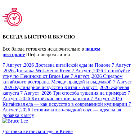
ВСЕГДА БЫСТРО И ВКУСНО
Все блюда готовятся исключительно в
нашем
ресторане
Шеф-поваром лично
7 Август ,2026
Доставка китайской еды на Подоле
7 Август
,2026
Доставка Wok-меню Киев
7 Август ,2026
Попробуйте
утку по-Пекински от Bruce Lee
7 Август ,2026
Синдром
китайского ресторана. Между правдой и выдумкой
7 Август
,2026
Кулинарное искусство Китая
7 Август ,2026
Жареная
капуста
7 Август ,2026
Три способа тушения на примерах
7
Август ,2026
Китайские летние напитки
7 Август ,2026
Китайская еда — как искусство в современной кулинарии
7
Август ,2026
Готовим кисло-сладкий соус — идеальная
добавка к мясу
Доставка китайской еды в Киеве