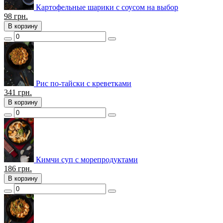
Картофельные шарики с соусом на выбор
98
грн.
В корзину
Рис по-тайски с креветками
341
грн.
В корзину
Кимчи суп с морепродуктами
186
грн.
В корзину