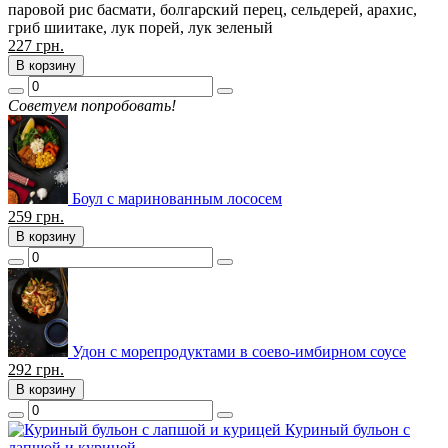
паровой рис басмати, болгарский перец, сельдерей, арахис,
гриб шиитаке, лук порей, лук зеленый
227
грн.
В корзину
Советуем попробовать!
Боул с маринованным лососем
259
грн.
В корзину
Удон с морепродуктами в соево-имбирном соусе
292
грн.
В корзину
Куриный бульон с
лапшой и курицей