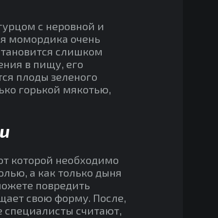
гурцом с неровной и
ся момордика очень
 становится слишком
ния в пищу, его
ся плоды зеленого
ько горькой мякотью,
ки
от которой необходимо
олью, а как только дыня
сможете повредить
щает свою форму. После,
е специалисты считают,