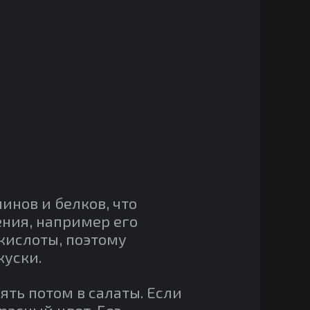
нов и белков, что
ения, например его
кислоты, поэтому
куски.
ть потом в салаты. Если
расный цвет. Без