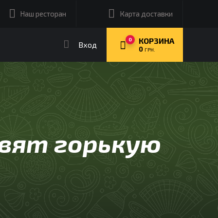
Наш ресторан
Карта доставки
КОРЗИНА
0
Вход
0
ГРН.
овят горькую