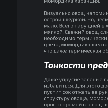
момордика харанция.
Визуально овощ напомин
острой шкуркой. Но, не
мало. Всего пару дней в
мягкой. Свежий овощ сли
необходимо термически 
цвета, момордика желто
что даже термическая об
Тонкости пре
Даже упругие зеленые п
избавиться. Для этого д
пустит сок отжать ее ру
структуру овоща, моморд
просто промойте овощ п