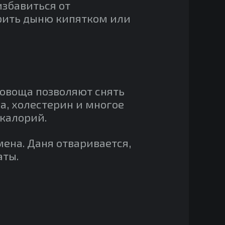
избавиться от
рить дыню кипятком или
 овоща позволяют снять
, холестерин и многое
окалорий.
мена. Даня отваривается,
аты.