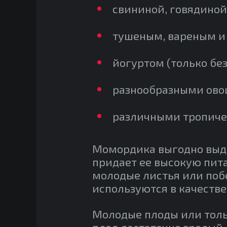
свининой, говядиной
тушеным, вареным и
йогуртом (только без
разнообразными ов
различными тропичес
Момордика выгодно выд
придает ее высокую пита
молодые листья или поб
используются в качестве
Молодые плоды или толь
плод достаточно зрелый,