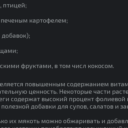
, птицей;
 печеным картофелем;
 добавок);
ощами;
кими фруктами, в том числ кокосом.
еляется повышенным содержанием витами
тельную ценность. Некоторые части раст
еги содержат высокий процент фолиевой 
 полезной добавки для супов, салатов и за
ко их мякоть можно обжаривать и добавля
 его косточки приобретают насыщенный к