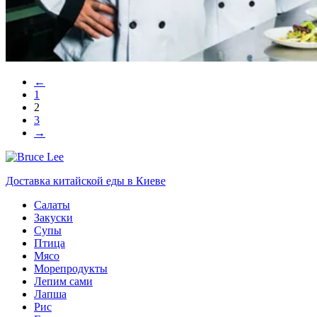
←
1
2
3
→
Доставка китайской еды в Киеве
Салаты
Закуски
Супы
Птица
Мясо
Морепродукты
Лепим сами
Лапша
Рис