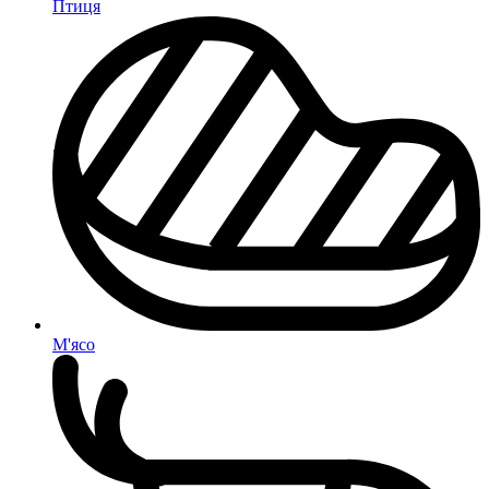
Птиця
М'ясо