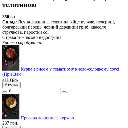
телятиною
350 гр
Склад:
Яєчна локшина, телятина, яйце куряче, печериці,
болгарський перець, чорний деревний гриб, квасоля
стручкова, паростки сої
Страва тимчасово недоступна
Радимо спробувати!
Курка з рисом у томатному кисло-солодкому соусі
(При Ван)
211
грн.
У кошик
Прозора локшина з куркою
237
грн.