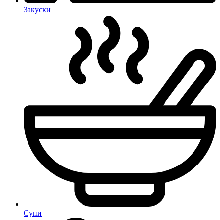
Закуски
Супи