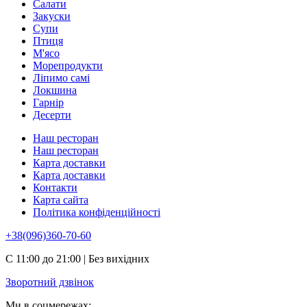
Салати
Закуски
Супи
Птиця
М'ясо
Морепродукти
Ліпимо самі
Локшина
Гарнір
Десерти
Наш ресторан
Наш ресторан
Карта доставки
Карта доставки
Контакти
Карта сайта
Політика конфіденційності
+38(096)360-70-60
С 11:00 до 21:00 | Без вихідних
Зворотний дзвінок
Ми в соцмережах: