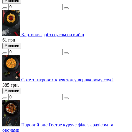
У кошик
Картопля фрі з соусом на вибір
61
грн.
У кошик
Соте з тигрових креветок у вершковому соусі
385
грн.
У кошик
Паровий рис Гостре куряче філе з арахісом та
овочами