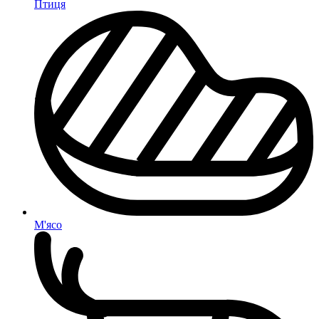
Птиця
М'ясо