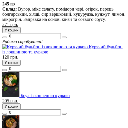
245 гр
Склад:
Вугор, мікс салату, помідори чері, огірок, перець
болгарський, хіяші, сир вершковий, кукурудза, кунжут, лимон,
мікрогрін. Заправка на основі кінзи та соєвого соусу.
271
грн.
У кошик
Радимо спробувати!
Курячий бульйон
із локшиною та куркою
120
грн.
У кошик
Боул із копченою куркою
205
грн.
У кошик