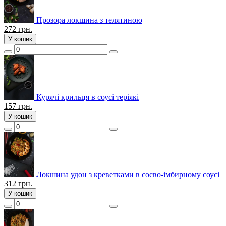
Прозора локшина з телятиною
272
грн.
У кошик
Курячі крильця в соусі теріякі
157
грн.
У кошик
Локшина удон з креветками в соєво-імбирному соусі
312
грн.
У кошик