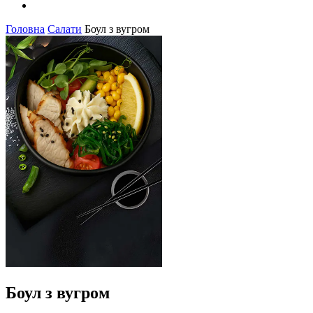
Головна
Салати
Боул з вугром
Боул з вугром