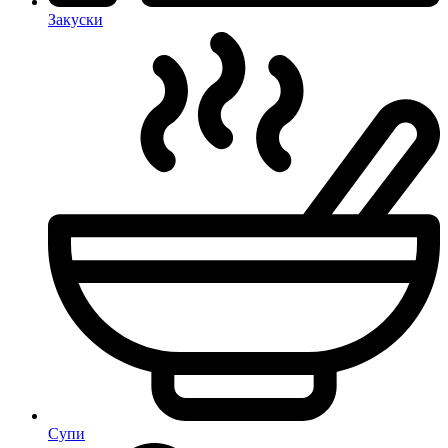
Закуски
Супи