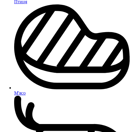
Птиця
М'ясо