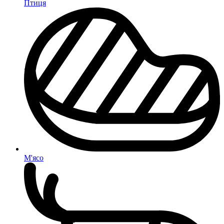
Птиця
М'ясо