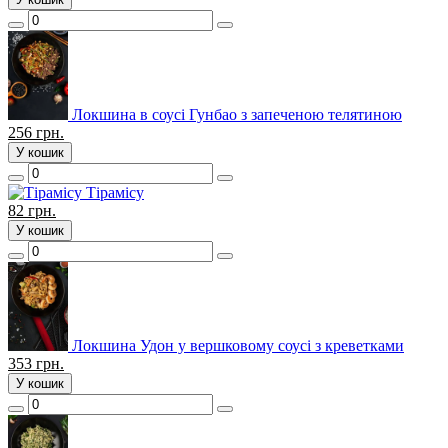
Локшина в соусі Гунбао з запеченою телятиною
256
грн.
У кошик
Тірамісу
82
грн.
У кошик
Локшина Удон у вершковому соусі з креветками
353
грн.
У кошик