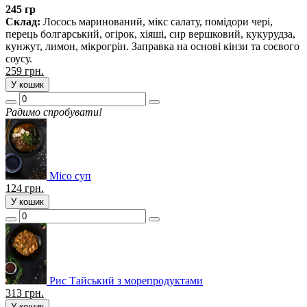
245 гр
Склад:
Лосось маринований, мікс салату, помідори чері,
перець болгарський, огірок, хіяші, сир вершковий, кукурудза,
кунжут, лимон, мікрогрін. Заправка на основі кінзи та соєвого
соусу.
259
грн.
У кошик
Радимо спробувати!
Місо суп
124
грн.
У кошик
Рис Тайський з морепродуктами
313
грн.
У кошик