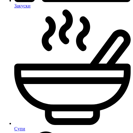
Закуски
Супи