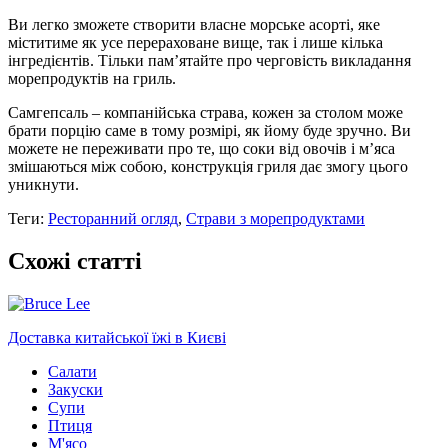
Ви легко зможете створити власне морське асорті, яке
міститиме як усе перераховане вище, так і лише кілька
інгредієнтів. Тільки пам’ятайте про черговість викладання
морепродуктів на гриль.
Самгепсаль – компанійська страва, кожен за столом може
брати порцію саме в тому розмірі, як йому буде зручно. Ви
можете не переживати про те, що соки від овочів і м’яса
змішаються між собою, конструкція гриля дає змогу цього
уникнути.
Теги:
Ресторанний огляд
,
Страви з морепродуктами
Схожі статті
Доставка китайської їжі в Києві
Салати
Закуски
Супи
Птиця
М'ясо