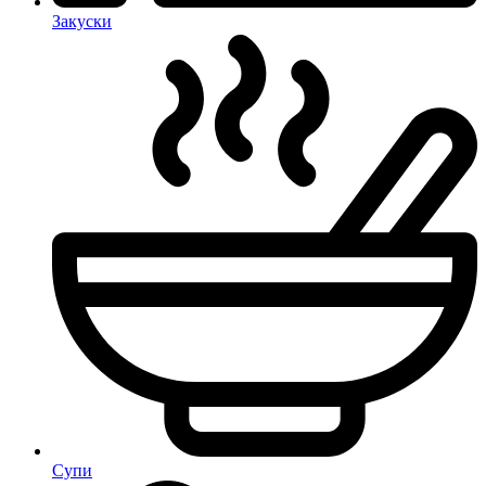
Закуски
Супи