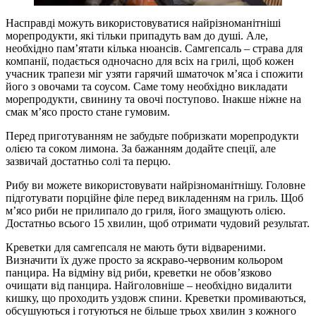
Насправді можуть використовуватися найрізноманітніші
морепродукти, які тільки припадуть вам до душі. Але,
необхідно пам’ятати кілька нюансів. Самгепсаль – страва для
компанії, подається одночасно для всіх на грилі, щоб кожен
учасник трапези міг узяти гарячий шматочок м’яса і спожити
його з овочами та соусом. Саме тому необхідно викладати
морепродукти, свинину та овочі поступово. Інакше ніжне на
смак м’ясо просто стане гумовим.
Перед приготуванням не забудьте побризкати морепродукти
олією та соком лимона. За бажанням додайте спеції, але
зазвичай достатньо солі та перцю.
Рибу ви можете використовувати найрізноманітнішу. Головне
підготувати порційне філе перед викладенням на гриль. Щоб
м’ясо риби не прилипало до гриля, його змащують олією.
Достатньо всього 15 хвилин, щоб отримати чудовий результат.
Креветки для самгепсаля не мають бути відвареними.
Визначити їх дуже просто за яскраво-червоним кольором
панцира. На відміну від риби, креветки не обов’язково
очищати від панцира. Найголовніше – необхідно видалити
кишку, що проходить уздовж спини. Креветки промиваються,
обсушуються і готуються не більше трьох хвилин з кожного