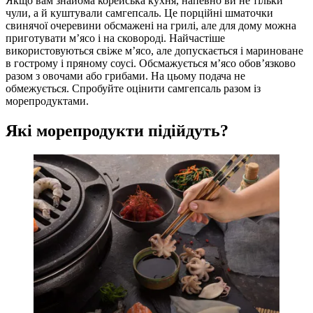
Якщо вам знайома корейська кухня, напевно ви не тільки
чули, а й куштували самгепсаль. Це порційні шматочки
свинячої очеревини обсмажені на грилі, але для дому можна
приготувати м’ясо і на сковороді. Найчастіше
використовуються свіже м’ясо, але допускається і мариноване
в гострому і пряному соусі. Обсмажується м’ясо обов’язково
разом з овочами або грибами. На цьому подача не
обмежується. Спробуйте оцінити самгепсаль разом із
морепродуктами.
Які морепродукти підійдуть?