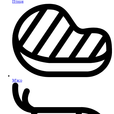
Птиця
М'ясо