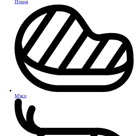
Птиця
М'ясо