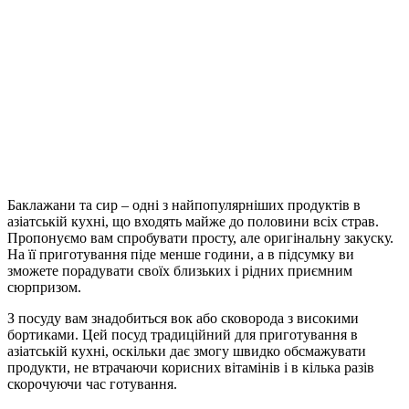
Баклажани та сир – одні з найпопулярніших продуктів в
азіатській кухні, що входять майже до половини всіх страв.
Пропонуємо вам спробувати просту, але оригінальну закуску.
На її приготування піде менше години, а в підсумку ви
зможете порадувати своїх близьких і рідних приємним
сюрпризом.
З посуду вам знадобиться вок або сковорода з високими
бортиками. Цей посуд традиційний для приготування в
азіатській кухні, оскільки дає змогу швидко обсмажувати
продукти, не втрачаючи корисних вітамінів і в кілька разів
скорочуючи час готування.