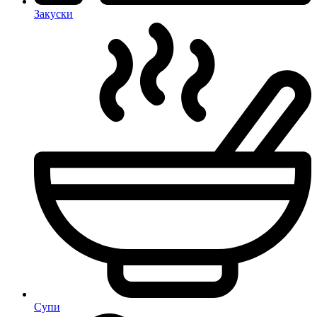
Закуски
Супи