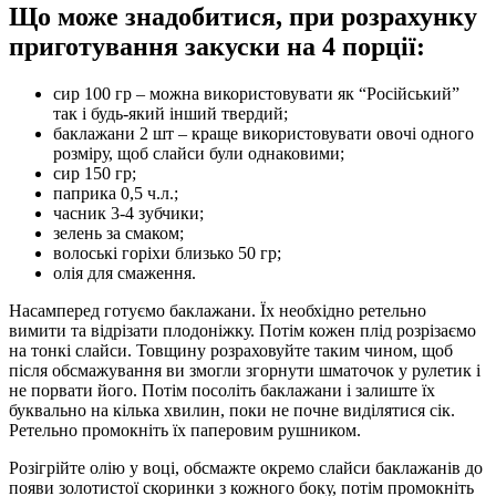
Що може знадобитися, при розрахунку
приготування закуски на 4 порції:
сир 100 гр – можна використовувати як “Російський”
так і будь-який інший твердий;
баклажани 2 шт – краще використовувати овочі одного
розміру, щоб слайси були однаковими;
сир 150 гр;
паприка 0,5 ч.л.;
часник 3-4 зубчики;
зелень за смаком;
волоські горіхи близько 50 гр;
олія для смаження.
Насамперед готуємо баклажани. Їх необхідно ретельно
вимити та відрізати плодоніжку. Потім кожен плід розрізаємо
на тонкі слайси. Товщину розраховуйте таким чином, щоб
після обсмажування ви змогли згорнути шматочок у рулетик і
не порвати його. Потім посоліть баклажани і залиште їх
буквально на кілька хвилин, поки не почне виділятися сік.
Ретельно промокніть їх паперовим рушником.
Розігрійте олію у воці, обсмажте окремо слайси баклажанів до
появи золотистої скоринки з кожного боку, потім промокніть