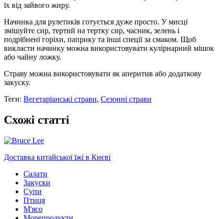
їх від зайвого жиру.
Начинка для рулетиків готується дуже просто. У мисці
змішуйте сир, тертий на тертку сир, часник, зелень і
подрібнені горіхи, паприку та інші спеції за смаком. Щоб
викласти начинку можна використовувати кулірнарний мішок
або чайну ложку.
Страву можна використовувати як аперитив або додаткову
закуску.
Теги:
Вегетаріанські страви
,
Сезонні страви
Схожі статті
Доставка китайської їжі в Києві
Салати
Закуски
Супи
Птиця
М'ясо
Морепродукти