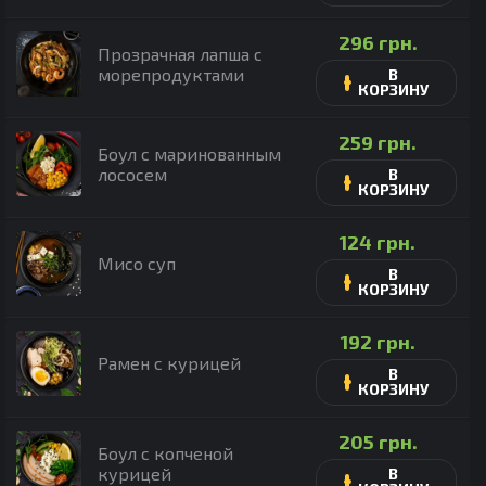
296
грн.
Прозрачная лапша с
морепродуктами
В
КОРЗИНУ
259
грн.
Боул с маринованным
лососем
В
КОРЗИНУ
124
грн.
Мисо суп
В
КОРЗИНУ
192
грн.
Рамен с курицей
В
КОРЗИНУ
205
грн.
Боул с копченой
курицей
В