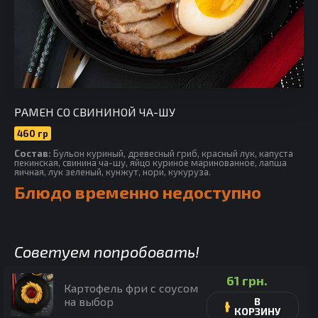
РАМЕН СО СВИНИНОЙ ЧА-ШУ
460 гр
Cостав:
Бульон куриный, древесный гриб, красный лук, капуста
пекинская, свинина ча-шу, яйцо куриное маринованное, лапша
яичная, лук зеленый, кунжут, нори, кукуруза.
Блюдо временно недоступно
Советуем попробовать!
61
грн.
Картофель фри с соусом
на выбор
В
КОРЗИНУ